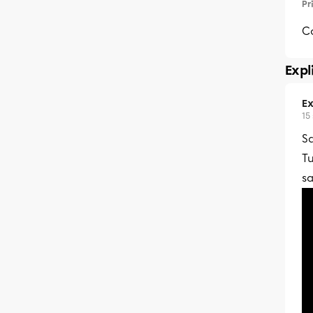
Pr
C
Expl
Ex
15
Sa
T
sa