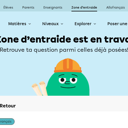
Élèves
Parents
Enseignants
Zone d’entraide
Allofrançais
Matières
Niveaux
Explorer
Poser une
Zone d’entraide est en trav
Retrouve ta question parmi celles déjà posées
Retour
Français