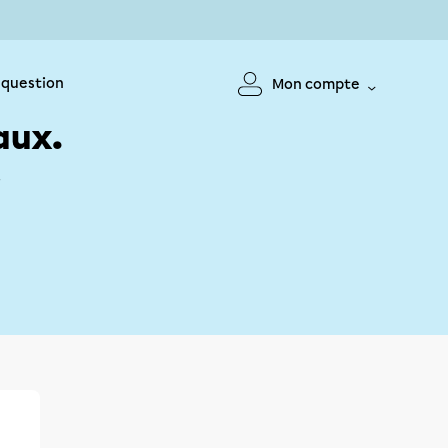
 question
Mon compte
aux.
!