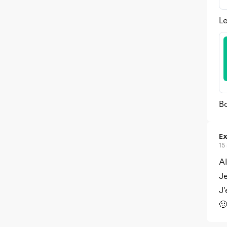
Le
Bo
Ex
15
Al
Je
J
🙂