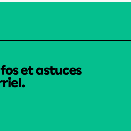
nfos et astuces
riel.