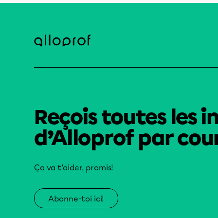
Reçois toutes les i
d’Alloprof par cour
Ça va t’aider, promis!
Abonne-toi ici!