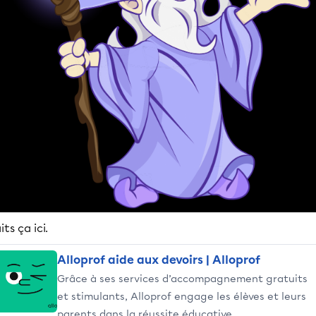
its ça ici.
Alloprof aide aux devoirs | Alloprof
Grâce à ses services d’accompagnement gratuits
et stimulants, Alloprof engage les élèves et leurs
parents dans la réussite éducative.