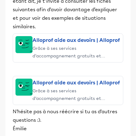
étant dit, je t’invite à consulter les fiches
suivantes afin d’avoir davantage d’expliquer
et pour voir des exemples de situations
similaires.
Alloprof aide aux devoirs | Alloprof
Grâce à ses services
d’accompagnement gratuits et
stimulants, Alloprof engage les élèves
et leurs parents dans la réussite
éducative.
Alloprof aide aux devoirs | Alloprof
Grâce à ses services
d’accompagnement gratuits et
stimulants, Alloprof engage les élèves
N’hésite pas à nous réécrire si tu as d’autres
et leurs parents dans la réussite
questions :).
éducative.
Émilie