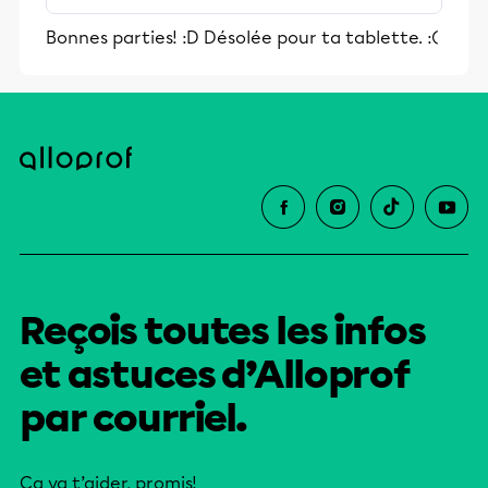
stimulants, Alloprof engage les élèves
Bonnes parties! :D Désolée pour ta tablette. :(
et leurs parents dans la réussite
éducative.
Reçois toutes les infos
et astuces d’Alloprof
par courriel.
Ça va t’aider, promis!