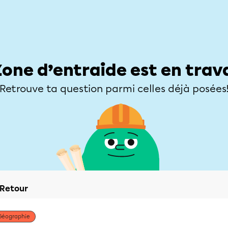
Élèves
Parents
Enseignants
Zone d’entraide
Allofrançais
Matières
Niveaux
Explorer
Poser une
Zone d’entraide est en trav
Retrouve ta question parmi celles déjà posées
Retour
Géographie