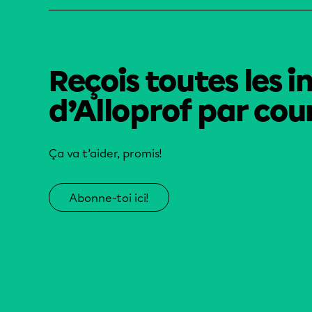
Reçois toutes les i
d’Alloprof par cour
Ça va t’aider, promis!
Abonne-toi ici!