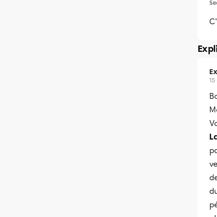
Se
C
Expl
Ex
15
Bo
Me
Vo
L
pa
ve
de
d
pé