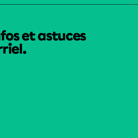
nfos et astuces
riel.