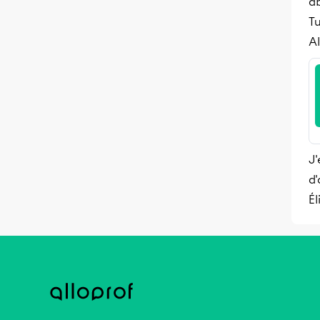
a
T
Al
J'
d'
Él