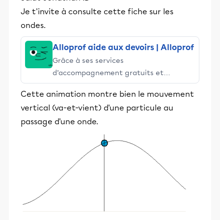
Je t'invite à consulte cette fiche sur les
ondes.
Alloprof aide aux devoirs | Alloprof
Grâce à ses services
d’accompagnement gratuits et
stimulants, Alloprof engage les élèves
Cette animation montre bien le mouvement
et leurs parents dans la réussite
vertical (va-et-vient) d'une particule au
éducative.
passage d'une onde.