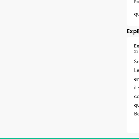
Po
qu
Expl
Ex
23
Sa
L
e
il
c
qu
B