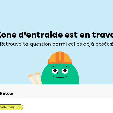
Élèves
Parents
Enseignants
Zone d’entraide
Allofrançais
Matières
Niveaux
Explorer
Poser une
Zone d’entraide est en trav
Retrouve ta question parmi celles déjà posées
Retour
Mathématiques