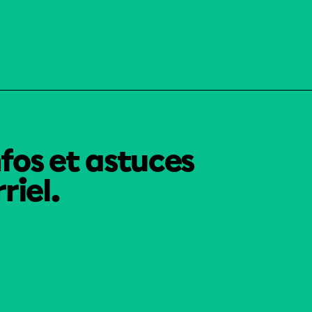
nfos et astuces
riel.