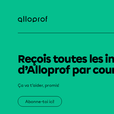
Reçois toutes les i
d’Alloprof par cour
Ça va t’aider, promis!
Abonne-toi ici!