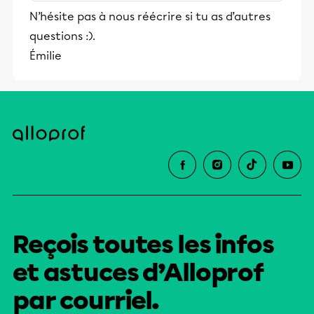
stimulants, Alloprof engage les élèves
N’hésite pas à nous réécrire si tu as d’autres
et leurs parents dans la réussite
questions :).
éducative.
Émilie
Reçois toutes les infos
et astuces d’Alloprof
par courriel.