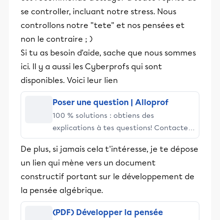
se controller, incluant notre stress. Nous
controllons notre "tete" et nos pensées et
non le contraire ; )
Si tu as besoin d'aide, sache que nous sommes
ici. Il y a aussi les Cyberprofs qui sont
disponibles. Voici leur lien
Poser une question | Alloprof
100 % solutions : obtiens des
explications à tes questions! Contacte
un prof par texto ou clavardage ou
De plus, si jamais cela t'intéresse, je te dépose
utilise la Zone d'entraide pour te
un lien qui mène vers un document
débloquer
constructif portant sur le développement de
la pensée algébrique.
(PDF) Développer la pensée