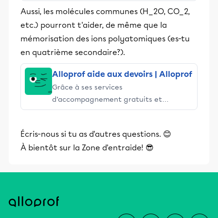
stimulants, Alloprof engage les élèves
Aussi, les molécules communes (H_2O, CO_2,
et leurs parents dans la réussite
etc.) pourront t'aider, de même que la
éducative.
mémorisation des ions polyatomiques (es-tu
en quatrième secondaire?).
Alloprof aide aux devoirs | Alloprof
Grâce à ses services
d’accompagnement gratuits et
stimulants, Alloprof engage les élèves
et leurs parents dans la réussite
Écris-nous si tu as d'autres questions. 😊
éducative.
À bientôt sur la Zone d'entraide! 😎