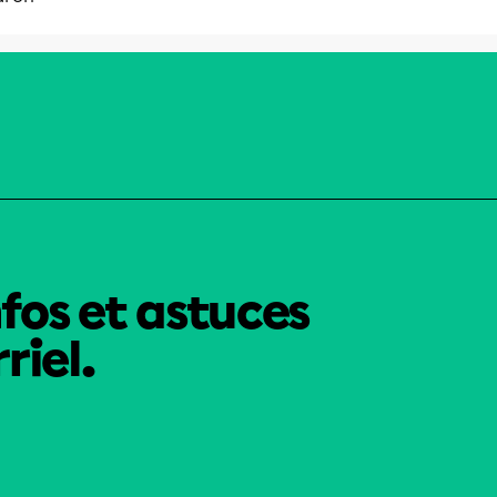
nfos et astuces
riel.