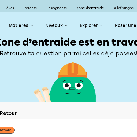
Élèves
Parents
Enseignants
Zone d’entraide
Allofrançais
Matières
Niveaux
Explorer
Poser une
Zone d’entraide est en trav
Retrouve ta question parmi celles déjà posées
Retour
Histoire