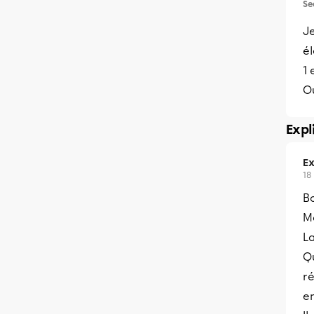
Se
Je
él
1 
Où
Expl
Ex
18
Bo
Me
La
Q
ré
en