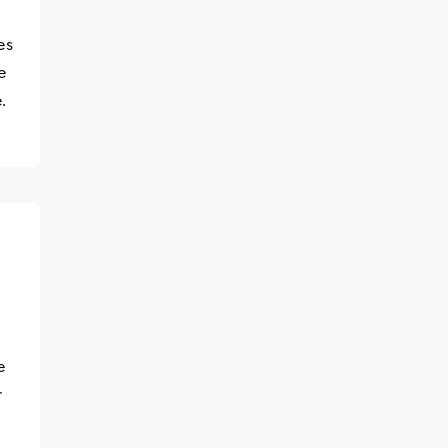
es
e
.
e
r