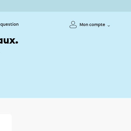
 question
Mon compte
aux.
!