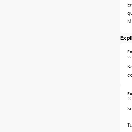
E
qu
Me
Expl
Ex
29
Ka
co
Ex
29
Sa
Tu