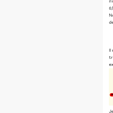
n'
6,
N
de
Il
tr
e
Je