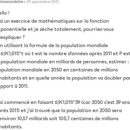
stsecondaire
• 29 septembre 2021
llo !
'ai un exercice de mathématiques sur la fonction
ponentielle et je sèche totalement, pourriez-vous
expliquer ?
n utilisant la formule de la population mondiale
6,9(1,011)^t où t est le nombre d'années après 2011 et P es
 population mondiale en milliards de personnes, estimer : 
opulation mondiale en 2050 en centaines de millions
habitants et en quelle année la population va doubler pa
pport à 2011.
ai commencé en faisant 6,9(1,011)^39 (car 2050 c'est 39 ans
rès 2011) et j'ai trouvé que la population en 2050 sera
environ 10,57 milliards soit 105,7 centaines de millions
habitants.