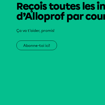
Reçois toutes les i
d’Alloprof par cour
Ça va t’aider, promis!
Abonne-toi ici!