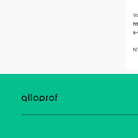
Vo
h
s
N'