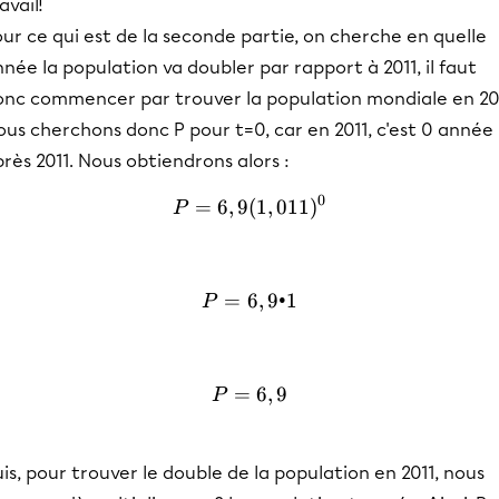
avail!
ur ce qui est de la seconde partie, on cherche en quelle
née la population va doubler par rapport à 2011, il faut
onc commencer par trouver la population mondiale en 201
us cherchons donc P pour t=0, car en 2011, c'est 0 année
rès 2011. Nous obtiendrons alors :
0
=
6
,
9
(
P=6,9(1,011)^0
1
,
011
)
P
=
6
P=6,9 • 1
,
9•1
P
=
P=6,9
6
,
9
P
is, pour trouver le double de la population en 2011, nous