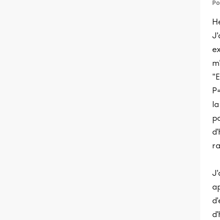
Po
He
J
ex
m'
"E
P=
la
p
d'
ra
J'
ap
d'
d'