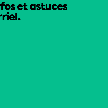
nfos et astuces
riel.