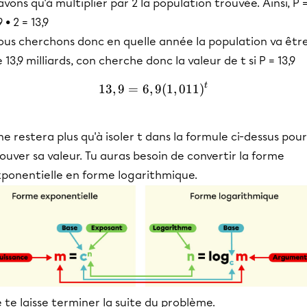
avons qu'à multiplier par 2 la population trouvée. Ainsi, P 
9 • 2 = 13,9
ous cherchons donc en quelle année la population va êtr
 13,9 milliards, con cherche donc la valeur de t si P = 13,9
t
13
,
9
=
6
,
13,9=6,9(1,011)^t
9
(
1
,
011
)
 ne restera plus qu'à isoler t dans la formule ci-dessus pour
ouver sa valeur. Tu auras besoin de convertir la forme
xponentielle en forme logarithmique.
 te laisse terminer la suite du problème.