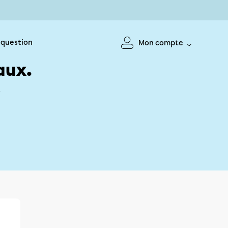
 question
Mon compte
aux.
!