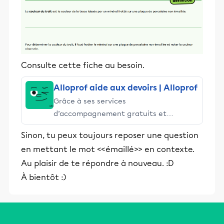
Consulte cette fiche au besoin.
Alloprof aide aux devoirs | Alloprof
Grâce à ses services
d’accompagnement gratuits et
stimulants, Alloprof engage les élèves
Sinon, tu peux toujours reposer une question
et leurs parents dans la réussite
en mettant le mot <<émaillé>> en contexte.
éducative.
Au plaisir de te répondre à nouveau. :D
À bientôt :)