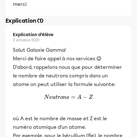
merci
Explication (1)
Explication d’élève
2 octobre 2021
Salut Galaxie Gamma!
Merci de faire appel à nos services 😉
D'abord, rappelons nous que pour déterminer
le nombre de neutrons compris dans un
atome on peut utiliser la formule suivante:
Neutrons = A - Z
=
−
N
e
u
t
r
o
n
s
A
Z
où A est le nombre de masse et Z est le
numéro atomique d'un atome.
Par exemple, pour le béryllium (Be), le nombre