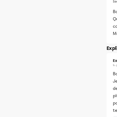
Se
Bo
Qu
c
Me
Expl
Ex
4 
B
Je
de
pl
po
te