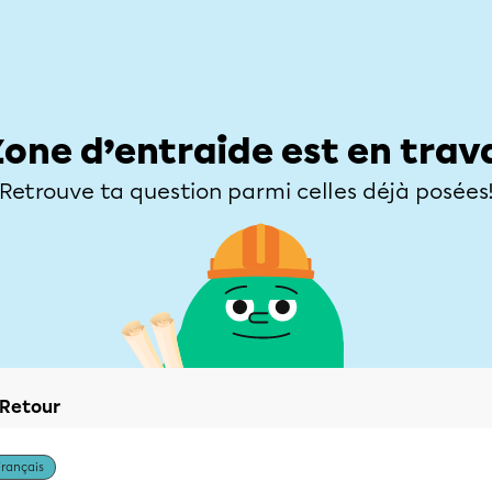
Élèves
Parents
Enseignants
Zone d’entraide
Allofrançais
Matières
Niveaux
Explorer
Poser une
Zone d’entraide est en trav
Retrouve ta question parmi celles déjà posées
Retour
Français