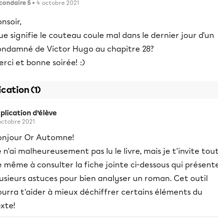
condaire 5
• 4 octobre 2021
nsoir,
e signifie le couteau coule mal dans le dernier jour d'un
ondamné de Victor Hugo au chapitre 28?
rci et bonne soirée! :)
ication (1)
plication d’élève
octobre 2021
onjour Or Automne!
 n'ai malheureusement pas lu le livre, mais je t'invite tou
 même à consulter la fiche jointe ci-dessous qui présent
usieurs astuces pour bien analyser un roman. Cet outil
urra t'aider à mieux déchiffrer certains éléments du
xte!