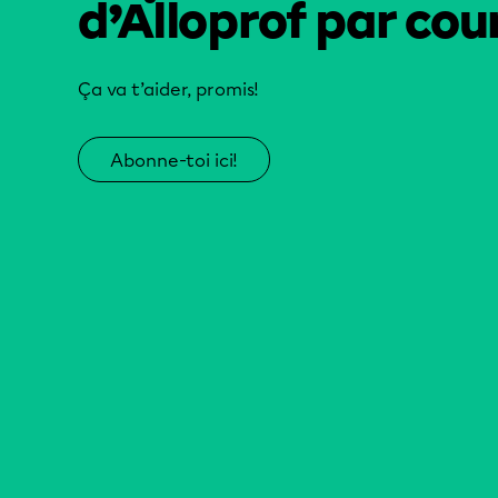
d’Alloprof par cour
Ça va t’aider, promis!
Abonne-toi ici!