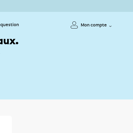
 question
Mon compte
aux.
!