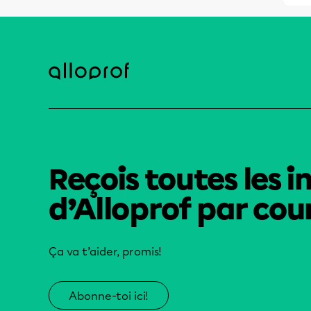
Reçois toutes les i
d’Alloprof par cour
Ça va t’aider, promis!
Abonne-toi ici!