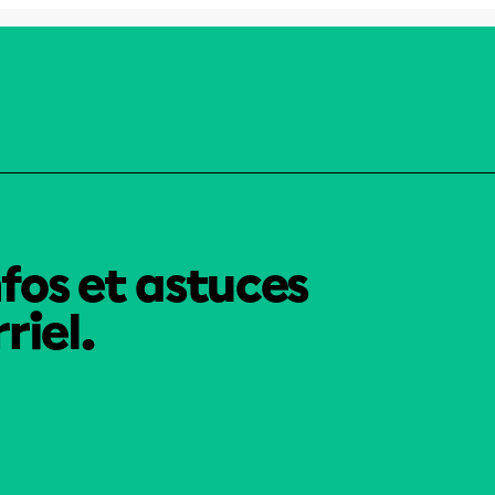
nfos et astuces
riel.