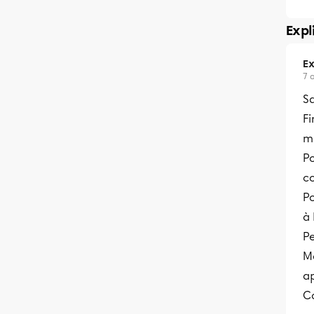
Expl
Ex
7 
Sa
Fi
mu
Po
c
Po
à 
P
Ma
ap
Co