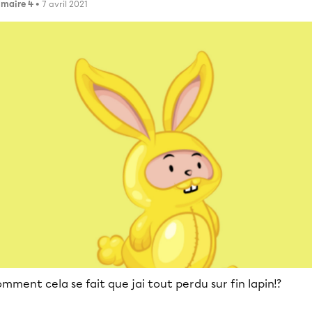
imaire 4
• 7 avril 2021
mment cela se fait que jai tout perdu sur fin lapin!?