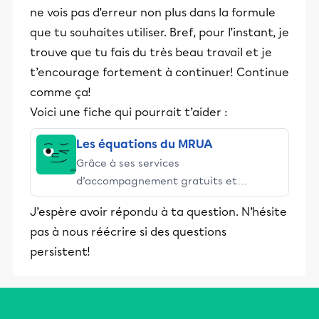
ne vois pas d’erreur non plus dans la formule
que tu souhaites utiliser. Bref, pour l’instant, je
trouve que tu fais du très beau travail et je
t’encourage fortement à continuer! Continue
comme ça!
Voici une fiche qui pourrait t’aider :
Les équations du MRUA
Grâce à ses services
d’accompagnement gratuits et
stimulants, Alloprof engage les élèves
J’espère avoir répondu à ta question. N’hésite
et leurs parents dans la réussite
pas à nous réécrire si des questions
éducative.
persistent!