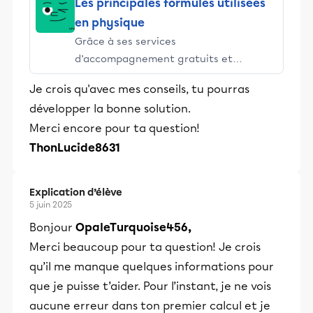
Les principales formules utilisées
en physique
Grâce à ses services
d’accompagnement gratuits et
stimulants, Alloprof engage les élèves
Je crois qu'avec mes conseils, tu pourras
et leurs parents dans la réussite
développer la bonne solution.
éducative.
Merci encore pour ta question!
ThonLucide8631
Explication d’élève
5 juin 2025
Bonjour
OpaleTurquoise456,
Merci beaucoup pour ta question! Je crois
qu’il me manque quelques informations pour
que je puisse t’aider. Pour l’instant, je ne vois
aucune erreur dans ton premier calcul et je