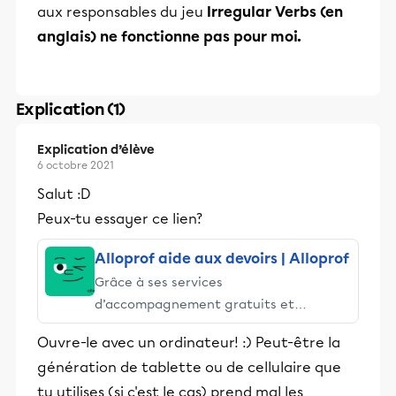
aux responsables du jeu
Irregular Verbs (en
anglais) ne fonctionne pas pour moi.
Explication (1)
Explication d’élève
6 octobre 2021
Salut :D
Peux-tu essayer ce lien?
Alloprof aide aux devoirs | Alloprof
Grâce à ses services
d’accompagnement gratuits et
stimulants, Alloprof engage les élèves
Ouvre-le avec un ordinateur! :) Peut-être la
et leurs parents dans la réussite
génération de tablette ou de cellulaire que
éducative.
tu utilises (si c'est le cas) prend mal les