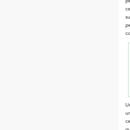
pé
ce
su
pe
co
Un
un
ce
q