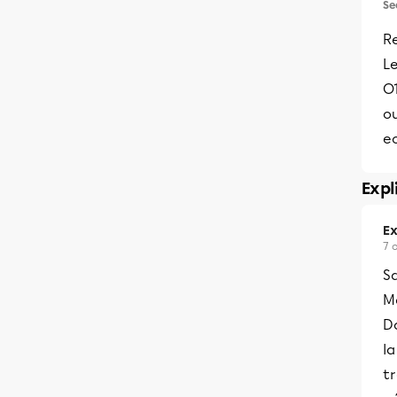
Se
Re
L
O1
ou
e
Expl
Ex
7 
S
Me
D
la
tr