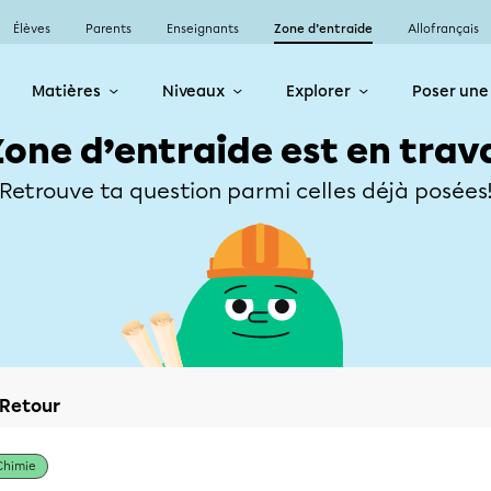
Élèves
Parents
Enseignants
Zone d’entraide
Allofrançais
Matières
Niveaux
Explorer
Poser une
Zone d’entraide est en trav
Retrouve ta question parmi celles déjà posées
Retour
Chimie