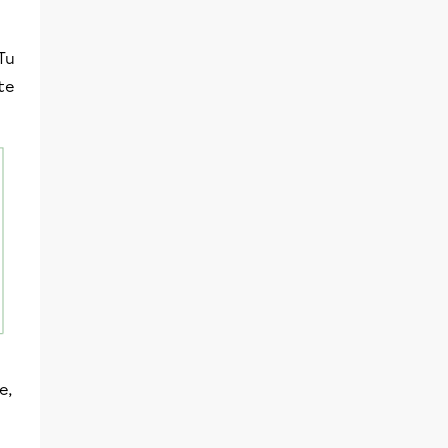
Tu
tte
e,