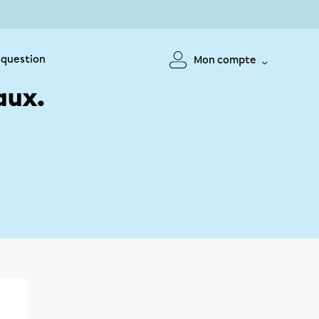
 question
Mon compte
aux.
!