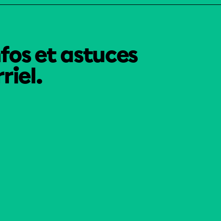
nfos et astuces
riel.