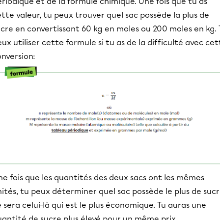
riodique et de la formule chimique. Une fois que tu as
tte valeur, tu peux trouver quel sac possède la plus de
cre en convertissant 60 kg en moles ou 200 moles en kg. 
ux utiliser cette formule si tu as de la difficulté avec ce
nversion:
e fois que les quantités des deux sacs ont les mêmes
ités, tu peux déterminer quel sac possède le plus de sucr
 sera celui-là qui est le plus économique. Tu auras une
uantité de sucre plus élevé pour un même prix.