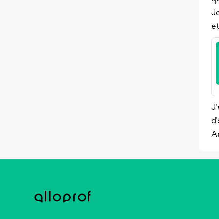
Je
e
J'
d'
A