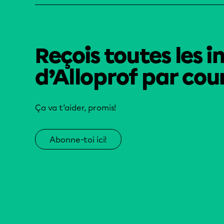
Reçois toutes les i
d’Alloprof par cour
Ça va t’aider, promis!
Abonne-toi ici!