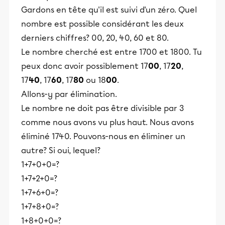
Gardons en tête qu'il est suivi d'un zéro. Quel
nombre est possible considérant les deux
derniers chiffres? 00, 20, 40, 60 et 80.
Le nombre cherché est entre 1700 et 1800. Tu
peux donc avoir possiblement 17
00
, 17
20
,
17
40
, 17
60
, 17
80
ou 18
00
.
Allons-y par élimination.
Le nombre ne doit pas être divisible par 3
comme nous avons vu plus haut. Nous avons
éliminé 1740. Pouvons-nous en éliminer un
autre? Si oui, lequel?
1+7+0+0=?
1+7+2+0=?
1+7+6+0=?
1+7+8+0=?
1+8+0+0=?