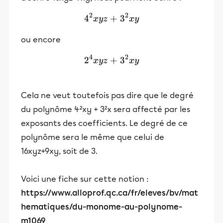
2
2
4
+
4^2xyz + 3^2xy
3
x
y
z
x
y
ou encore
4
2
2
+
2^4xyz+3^2xy
3
x
y
z
x
y
Cela ne veut toutefois pas dire que le degré
du polynôme 4²xy + 3²x sera affecté par les
exposants des coefficients. Le degré de ce
polynôme sera le même que celui de
16xyz+9xy, soit de 3.
Voici une fiche sur cette notion :
https://www.alloprof.qc.ca/fr/eleves/bv/mat
hematiques/du-monome-au-polynome-
m1069