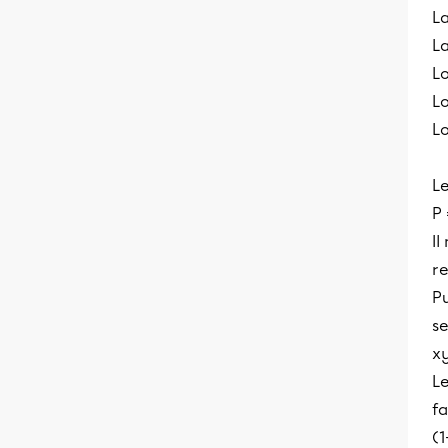
L
La
Lo
Lo
L
Le
P 
Il
re
Pu
se
xy
Le
fa
(1