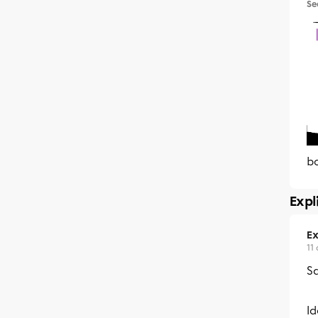
Se
b
Expl
Ex
11
Sa
Id