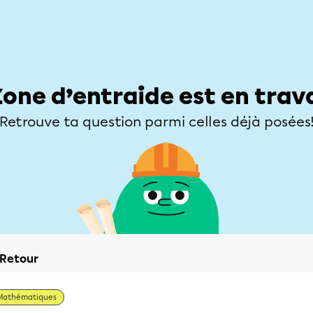
Élèves
Parents
Enseignants
Zone d’entraide
Allofrançais
Matières
Niveaux
Explorer
Poser une
Zone d’entraide est en trav
Retrouve ta question parmi celles déjà posées
Retour
Mathématiques