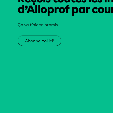
d’Alloprof par cour
Ça va t’aider, promis!
Abonne-toi ici!