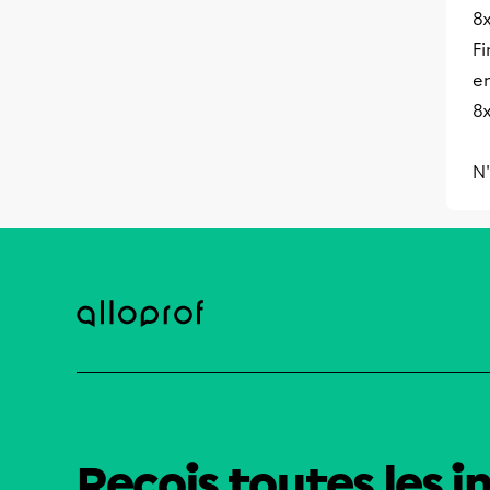
8x
F
en
8x
N'
Reçois toutes les i