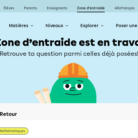
Élèves
Parents
Enseignants
Zone d’entraide
Allofrançais
Matières
Niveaux
Explorer
Poser une
Zone d’entraide est en trav
Retrouve ta question parmi celles déjà posées
Retour
Mathématiques