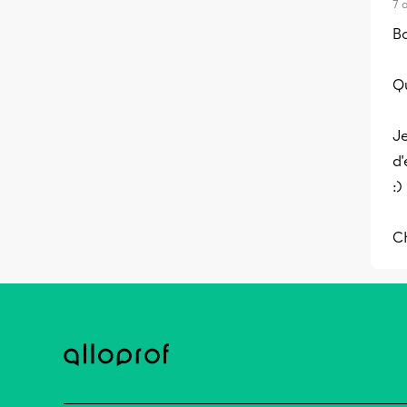
7 
Bo
Qu
Je
d'
:)
C