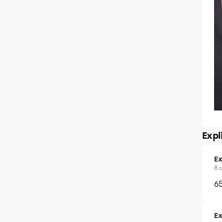
Expl
Ex
8 
6
Ex