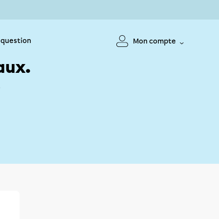
 question
Mon compte
aux.
!