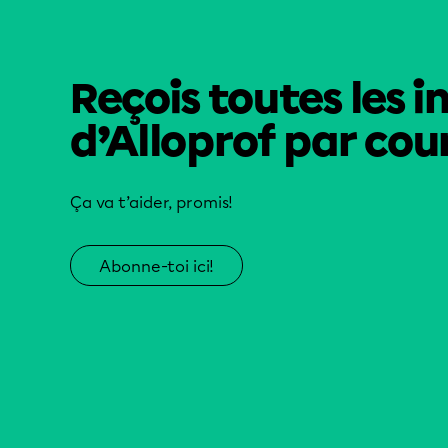
Reçois toutes les i
d’Alloprof par cour
Ça va t’aider, promis!
Abonne-toi ici!