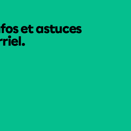
nfos et astuces
riel.