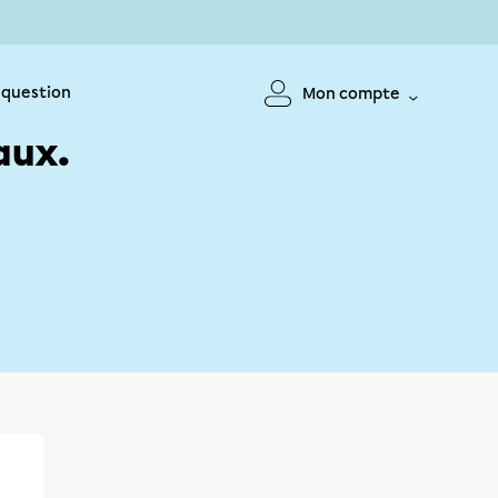
 question
Mon compte
aux.
!