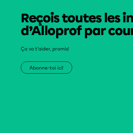
Reçois toutes les i
d’Alloprof par cour
Ça va t’aider, promis!
Abonne-toi ici!