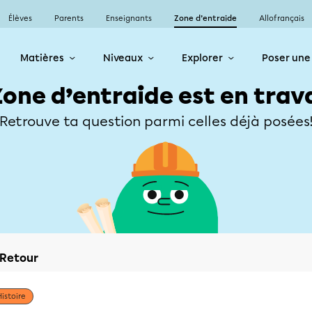
Élèves
Parents
Enseignants
Zone d’entraide
Allofrançais
Matières
Niveaux
Explorer
Poser une
Zone d’entraide est en trav
Retrouve ta question parmi celles déjà posées
Retour
Histoire