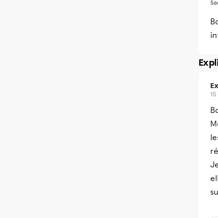
Se
B
in
Expl
Ex
15
Bo
Ma
le
ré
Je
el
su