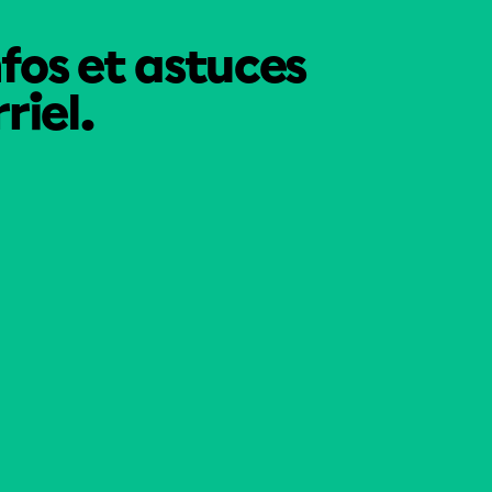
nfos et astuces
riel.