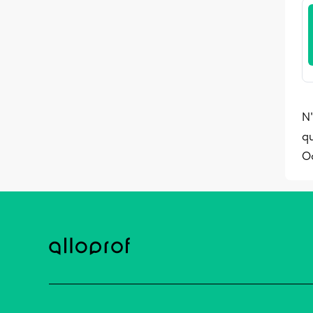
N'
qu
O