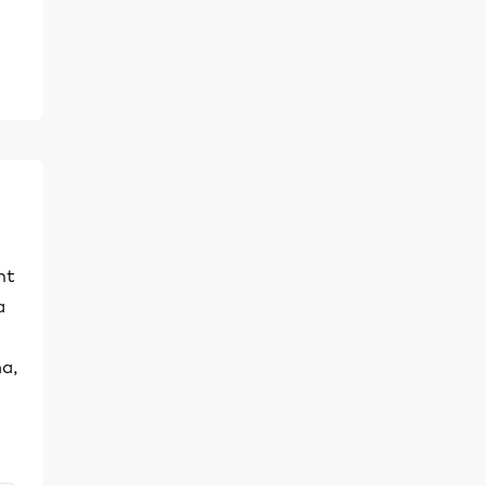
nt
a
ha,