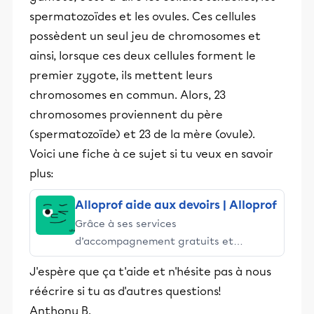
spermatozoïdes et les ovules. Ces cellules
possèdent un seul jeu de chromosomes et
ainsi, lorsque ces deux cellules forment le
premier zygote, ils mettent leurs
chromosomes en commun. Alors, 23
chromosomes proviennent du père
(spermatozoïde) et 23 de la mère (ovule).
Voici une fiche à ce sujet si tu veux en savoir
plus:
Alloprof aide aux devoirs | Alloprof
Grâce à ses services
d’accompagnement gratuits et
stimulants, Alloprof engage les élèves
J'espère que ça t'aide et n'hésite pas à nous
et leurs parents dans la réussite
réécrire si tu as d'autres questions!
éducative.
Anthony B.