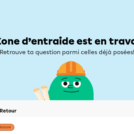
Élèves
Parents
Enseignants
Zone d’entraide
Allofrançais
Matières
Niveaux
Explorer
Poser une
Zone d’entraide est en trav
Retrouve ta question parmi celles déjà posées
Retour
Histoire