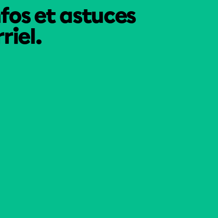
nfos et astuces
riel.