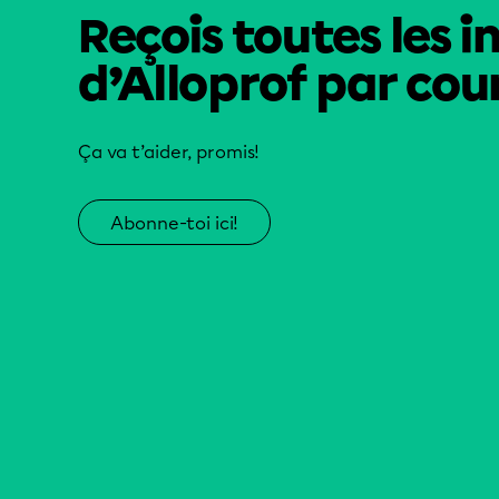
Reçois toutes les i
d’Alloprof par cour
Ça va t’aider, promis!
Abonne-toi ici!