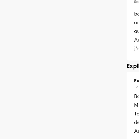
Se
bo
o
au
A
j’
Expl
Ex
15
Bo
Me
To
de
A