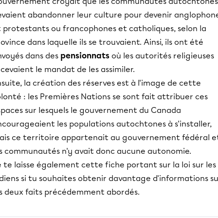
ouvernement croyait que les communautés autochtones
evaient abandonner leur culture pour devenir anglophon
 protestants ou francophones et catholiques, selon la
ovince dans laquelle ils se trouvaient. Ainsi, ils ont été
nvoyés dans des
pensionnats
où les autorités religieuses
cevaient le mandat de les assimiler.
suite, la création des réserves est à l'image de cette
lonté : les Premières Nations se sont fait attribuer ces
spaces sur lesquels le gouvernement du Canada
courageaient les populations autochtones à s'installer,
ais ce territoire appartenait au gouvernement fédéral e
es communautés n'y avait donc aucune autonomie.
 te laisse également cette fiche portant sur la loi sur les
diens si tu souhaites obtenir davantage d'informations s
es deux faits précédemment abordés.