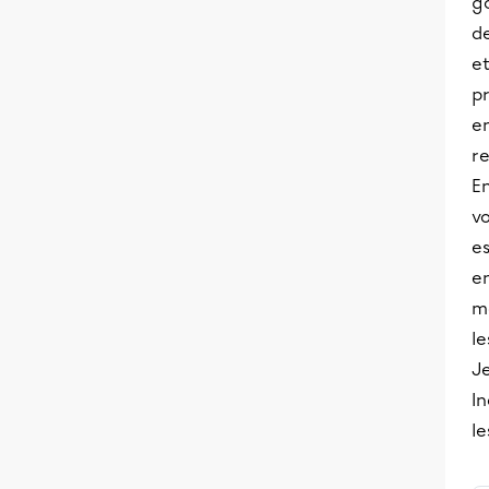
g
d
et
pr
e
re
En
vo
e
en
m
l
Je
In
l