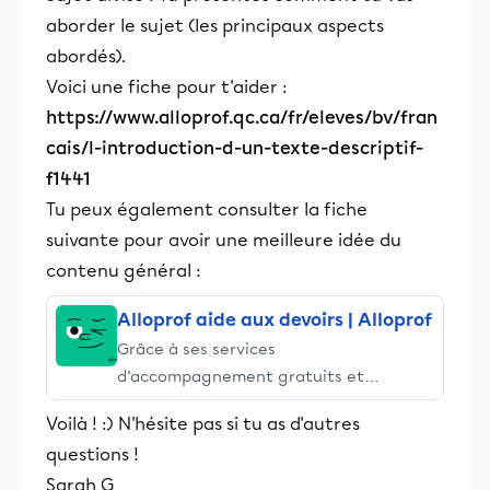
aborder le sujet (les principaux aspects
abordés).
Voici une fiche pour t'aider :
https://www.alloprof.qc.ca/fr/eleves/bv/fran
cais/l-introduction-d-un-texte-descriptif-
f1441
Tu peux également consulter la fiche
suivante pour avoir une meilleure idée du
contenu général :
Alloprof aide aux devoirs | Alloprof
Grâce à ses services
d’accompagnement gratuits et
stimulants, Alloprof engage les élèves
Voilà ! :) N'hésite pas si tu as d'autres
et leurs parents dans la réussite
questions !
éducative.
Sarah G