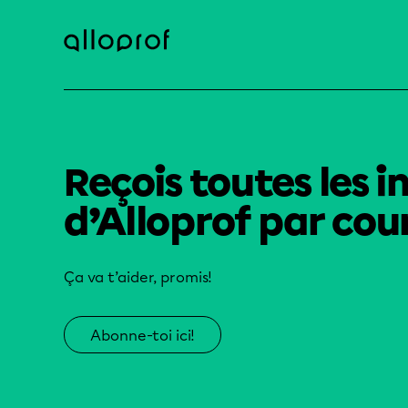
Reçois toutes les i
d’Alloprof par cour
Ça va t’aider, promis!
Abonne-toi ici!