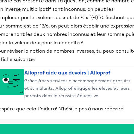
ans le cas présenté dans ta question, comme le nombre e
n inverse multiplicatif sont inconnus, on peut les
mplacer par les valeurs de x et de \( x ^{-1} \). Sachant qu
ur somme est de 13/6, on peut alors établir une expressio
omprenant les deux nombres inconnus et leur somme pui
oler la valeur de x pour la connaître!
ur réviser la notion de nombres inverses, tu peux consult
 fiche suivante:
Alloprof aide aux devoirs | Alloprof
Grâce à ses services d’accompagnement gratuits
et stimulants, Alloprof engage les élèves et leurs
parents dans la réussite éducative.
espère que cela t'aidera! N'hésite pas à nous réécrire!