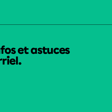
nfos et astuces
riel.