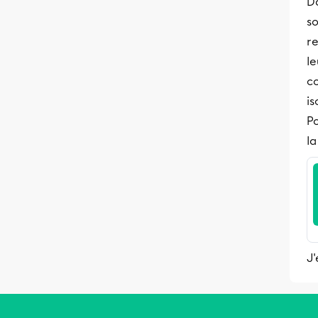
D
so
re
le
c
is
Po
la
J'