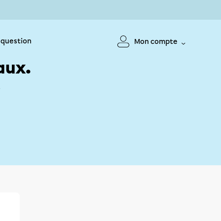
 question
Mon compte
aux.
!