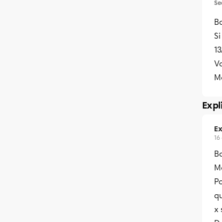
Se
Bo
Si
13
Vo
Me
Expl
Ex
16
B
Me
Po
qu
x 