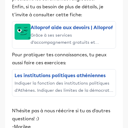
Enfin, si tu as besoin de plus de détails, je
t'invite à consulter cette fiche:
Alloprof aide aux devoirs | Alloprof
Grâce à ses services
d’accompagnement gratuits et
stimulants, Alloprof engage les élèves
Pour pratiquer tes connaissances, tu peux
et leurs parents dans la réussite
aussi faire ces exercices:
éducative.
Les institutions politiques athéniennes
Indiquer la fonction des institutions politiques
d'Athènes. Indiquer des limites de la démocratie
athénienne.
N'hésite pas à nous réécrire si tu as d'autres
questions! :)
-Marilee