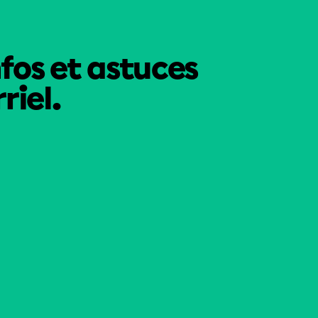
nfos et astuces
riel.