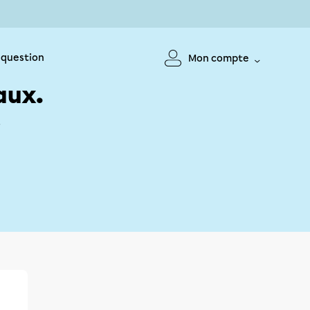
 question
Mon compte
aux.
!