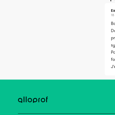
Ex
18
B
Da
pr
s
Pa
fo
J'