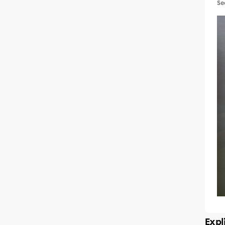
Se
Expl