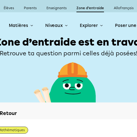
Élèves
Parents
Enseignants
Zone d’entraide
Allofrançais
Matières
Niveaux
Explorer
Poser une
Zone d’entraide est en trav
Retrouve ta question parmi celles déjà posées
Retour
Mathématiques