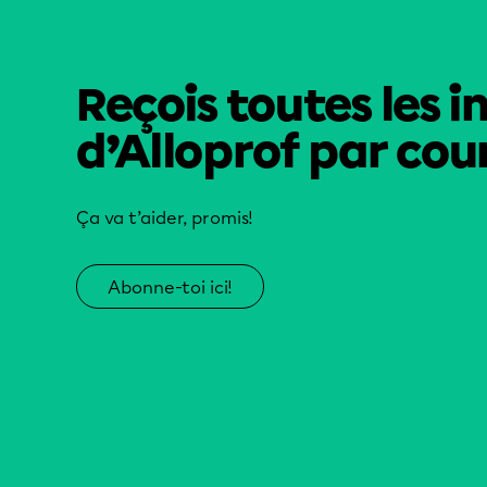
Reçois toutes les i
d’Alloprof par cour
Ça va t’aider, promis!
Abonne-toi ici!