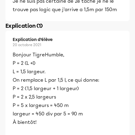
Je ne suis pas certaine de 2e tâche je ne le
trouve pas logic que j'arrive a 1,5m par 150m
Explication (1)
Explication d’élève
20 octobre 2021
Bonjour TigreHumble,
P = 2 (L +l)
L = 1,5 largeur.
On remplace L par 1,5 l, ce qui donne:
P = 2 (1,5 largeur + 1 largeur)
P = 2 x 2,5 largeurs
P = 5 x largeurs = 450 m
largeur = 450 div par 5 = 90 m
À bientôt!