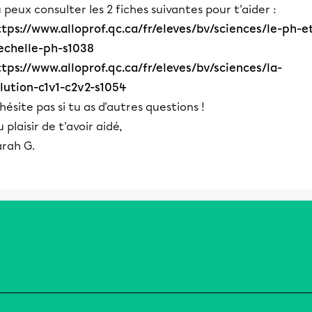
 peux consulter les 2 fiches suivantes pour t'aider :
ttps://www.alloprof.qc.ca/fr/eleves/bv/sciences/le-ph-e
-echelle-ph-s1038
ttps://www.alloprof.qc.ca/fr/eleves/bv/sciences/la-
ilution-c1v1-c2v2-s1054
hésite pas si tu as d'autres questions !
 plaisir de t'avoir aidé,
arah G.