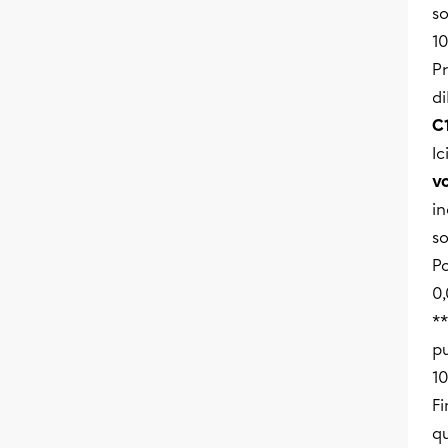
so
10
P
di
C
Ic
vo
i
so
Po
0,
**
pu
10
Fi
qu