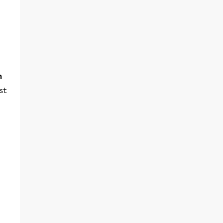
n
st
t