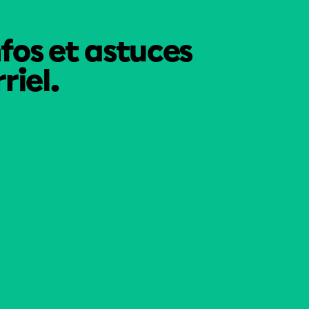
nfos et astuces
riel.