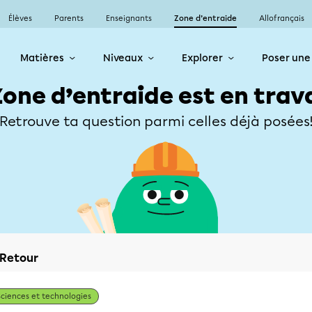
Élèves
Parents
Enseignants
Zone d’entraide
Allofrançais
Matières
Niveaux
Explorer
Poser une
Zone d’entraide est en trav
Retrouve ta question parmi celles déjà posées
Retour
Sciences et technologies