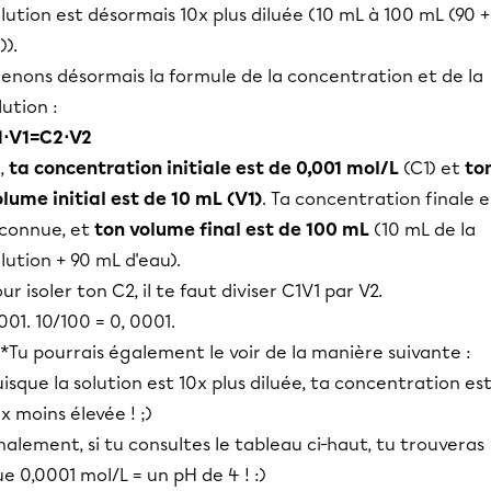
lution est désormais 10x plus diluée (10 mL à 100 mL (90 +
)).
renons désormais la formule de la concentration et de la
lution :
1⋅V1=C2⋅V2
i,
ta concentration initiale est de 0,001 mol/L
(C1) et
to
lume initial est de 10 mL (V1)
. Ta concentration finale e
nconnue, et
ton volume final est de 100 mL
(10 mL de la
lution + 90 mL d'eau).
ur isoler ton C2, il te faut diviser C1V1 par V2.
001. 10/100 = 0, 0001.
*Tu pourrais également le voir de la manière suivante :
isque la solution est 10x plus diluée, ta concentration es
x moins élevée ! ;)
nalement, si tu consultes le tableau ci-haut, tu trouveras
e 0,0001 mol/L = un pH de 4 ! :)