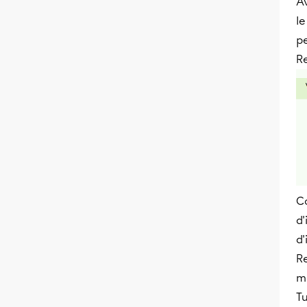
Av
le
p
Re
C
d'
d'
Re
m
Tu