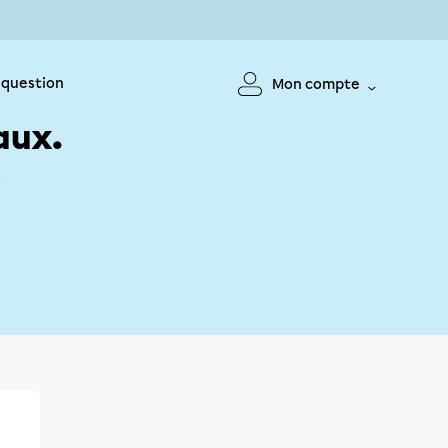
 question
Mon compte
aux.
!