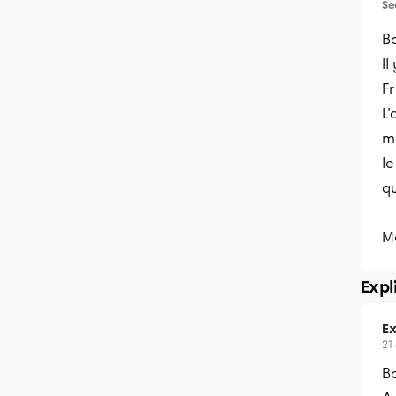
Se
Bo
Il
Fr
L'
mé
le
q
Me
Expl
Ex
21
Bo