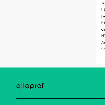
Tu
h
l
h
d
N'
Au
S