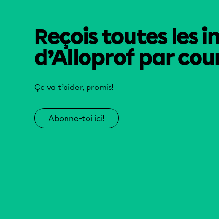
Reçois toutes les i
d’Alloprof par cour
Ça va t’aider, promis!
Abonne-toi ici!