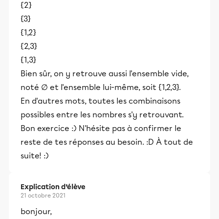
{2}
{3}
{1,2}
{2,3}
{1,3}
Bien sûr, on y retrouve aussi l'ensemble vide,
noté ∅ et l'ensemble lui-même, soit {1,2,3}.
En d'autres mots, toutes les combinaisons
possibles entre les nombres s'y retrouvant.
Bon exercice :) N'hésite pas à confirmer le
reste de tes réponses au besoin. :D À tout de
suite! :)
Explication d’élève
21 octobre 2021
bonjour,