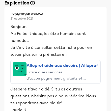
Explication (1)
Explication d’élève
21 octobre 2021
Bonjour!
Au Paléolithique, les être humains sont
nomades.
Je t'invite à consulter cette fiche pour en
savoir plus sur la préhistoire :
Alloprof aide aux devoirs | Alloprof
Grâce à ses services
d’accompagnement gratuits et
stimulants, Alloprof engage les élèves
J'espère t'avoir aidé. Si tu as d'autres
et leurs parents dans la réussite
questions, n'hésite pas à nous réécrire. Nous
éducative.
te répondrons avec plaisir!
Laurie :)