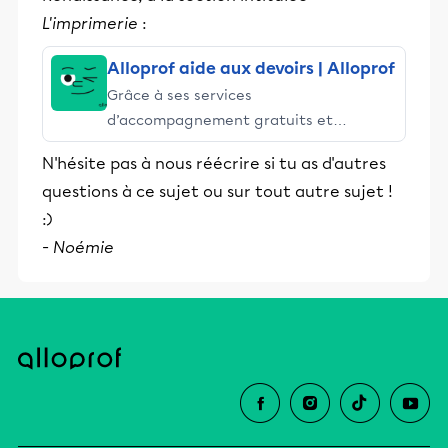
L'imprimerie
:
Alloprof aide aux devoirs | Alloprof
Grâce à ses services
d’accompagnement gratuits et
stimulants, Alloprof engage les élèves
N'hésite pas à nous réécrire si tu as d'autres
et leurs parents dans la réussite
questions à ce sujet ou sur tout autre sujet !
éducative.
:)
-
Noémie