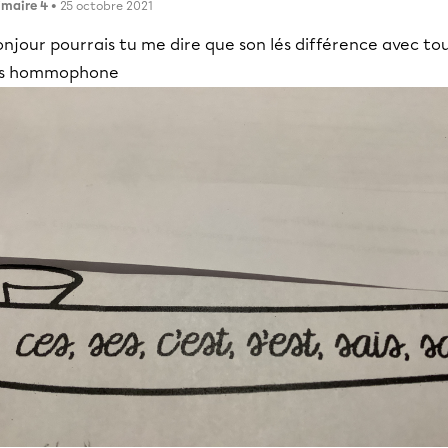
imaire 4
• 25 octobre 2021
njour pourrais tu me dire que son lés différence avec to
es hommophone