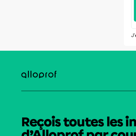
J'
Reçois toutes les i
d’Alloprof par cour