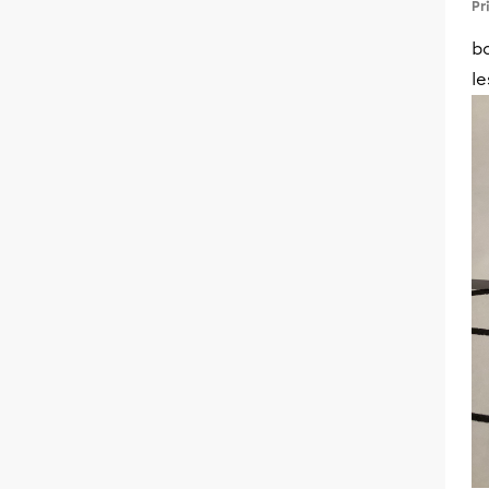
Pr
bo
l