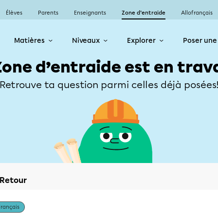
Élèves
Parents
Enseignants
Zone d’entraide
Allofrançais
Matières
Niveaux
Explorer
Poser une
Zone d’entraide est en trav
Retrouve ta question parmi celles déjà posées
Retour
Français