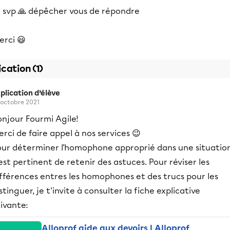
t svp 🙏 dépêcher vous de répondre
erci 😃
ication (1)
plication d’élève
 octobre 2021
onjour Fourmi Agile!
rci de faire appel à nos services 😉
our déterminer l'homophone approprié dans une situation
 est pertinent de retenir des astuces. Pour réviser les
ifférences entres les homophones et des trucs pour les
stinguer, je t'invite à consulter la fiche explicative
ivante:
Alloprof aide aux devoirs | Alloprof