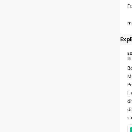
E
m
Expl
Ex
25
B
Me
P
il
d
di
su