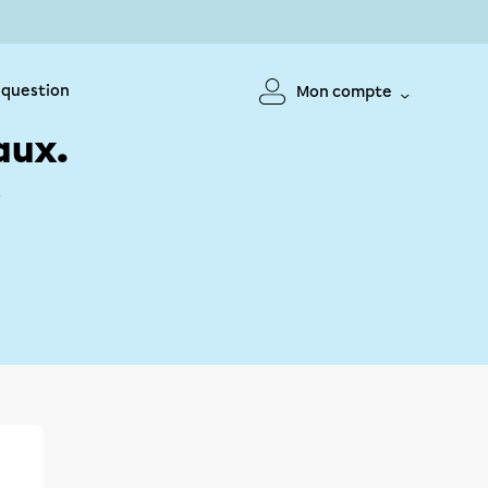
 question
Mon compte
aux.
!