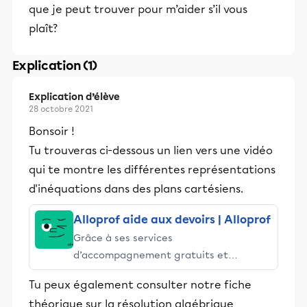
que je peut trouver pour m’aider s’il vous
plaît?
Explication (1)
Explication d’élève
28 octobre 2021
Bonsoir !
Tu trouveras ci-dessous un lien vers une vidéo
qui te montre les différentes représentations
d'inéquations dans des plans cartésiens.
Alloprof aide aux devoirs | Alloprof
Grâce à ses services
d’accompagnement gratuits et
stimulants, Alloprof engage les élèves
Tu peux également consulter notre fiche
et leurs parents dans la réussite
théorique sur la résolution algébrique
éducative.