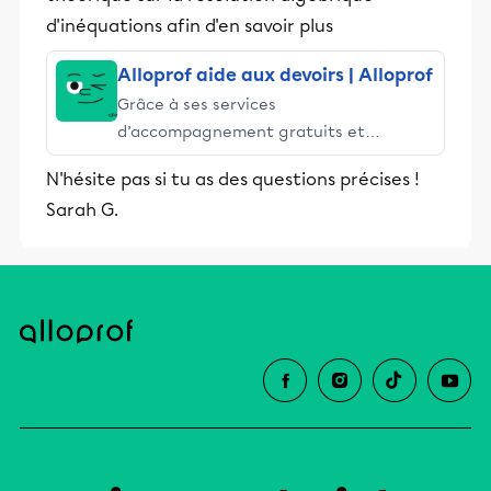
d'inéquations afin d'en savoir plus
Alloprof aide aux devoirs | Alloprof
Grâce à ses services
d’accompagnement gratuits et
stimulants, Alloprof engage les élèves
N'hésite pas si tu as des questions précises !
et leurs parents dans la réussite
Sarah G.
éducative.