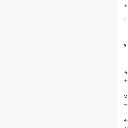
de
x
y
Pa
de
Ma
po
B