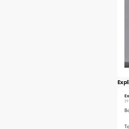
Expl
Ex
29
Bo
To