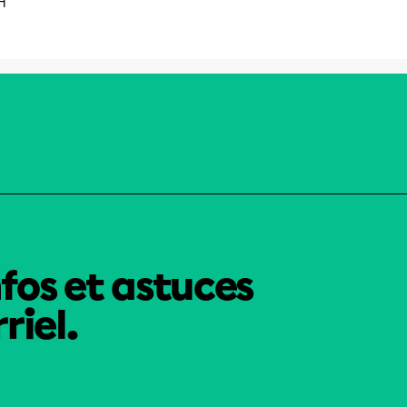
H
nfos et astuces
riel.