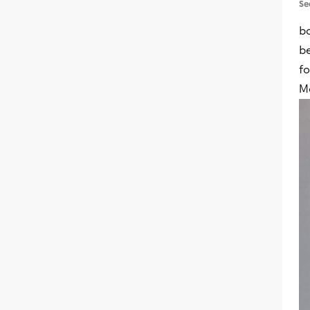
Se
bo
be
f
M