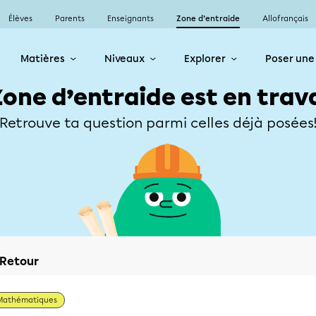
Élèves
Parents
Enseignants
Zone d’entraide
Allofrançais
Matières
Niveaux
Explorer
Poser une
Zone d’entraide est en trav
Retrouve ta question parmi celles déjà posées
Retour
Mathématiques