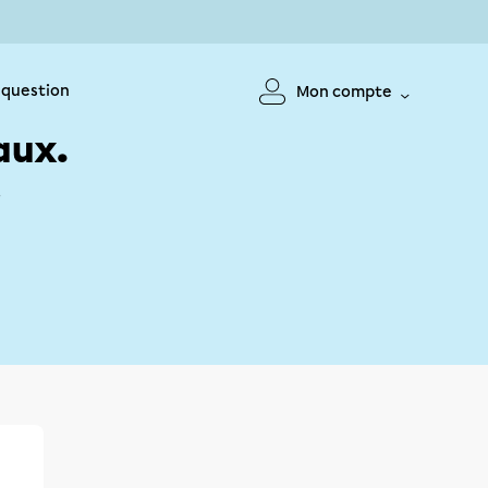
 question
Mon compte
aux.
!