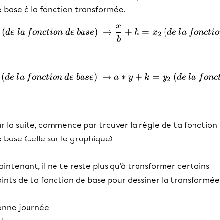
 base à la fonction transformée.
x
x\: (de \: la\:fonction \:d
(
)
→
+
=
(
d
e
l
a
f
o
n
c
t
i
o
n
d
e
ba
se
h
x
d
e
l
a
f
o
n
c
t
i
o
2
b
(
)
→
y\: (de \: la\:fonction \:d
∗
+
=
(
d
e
l
a
f
o
n
c
t
i
o
n
d
e
ba
se
a
y
k
y
d
e
l
a
f
o
n
c
2
r la suite, commence par trouver la règle de ta fonction
 base (celle sur le graphique)
intenant, il ne te reste plus qu'à transformer certains
ints de ta fonction de base pour dessiner la transformée
onne journée