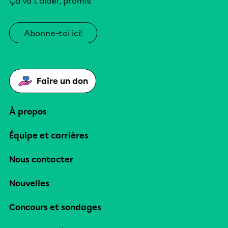
Ça va t’aider, promis!
Abonne-toi ici!
Faire un don
À propos
Équipe et carrières
Nous contacter
Nouvelles
Concours et sondages