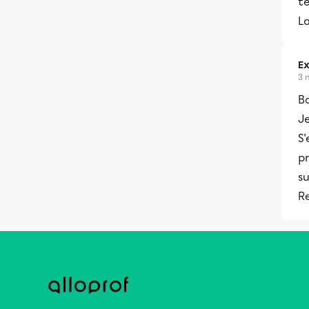
te
La
Ex
3 
B
Je
S'
pr
su
R