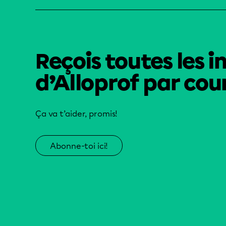
Reçois toutes les i
d’Alloprof par cour
Ça va t’aider, promis!
Abonne-toi ici!