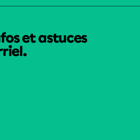
nfos et astuces
riel.