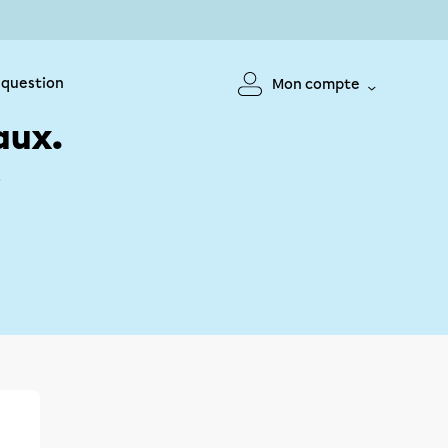
 question
Mon compte
aux.
!