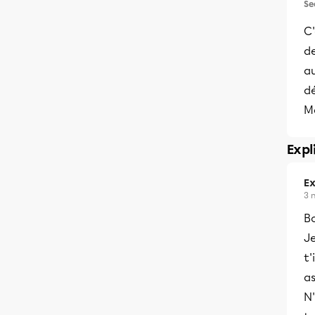
Se
C'
d
au
d
Me
Expl
Ex
3 
B
Je
t'
as
N'