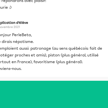
 répondrons avec plaisir!
urie :)
plication d’élève
novembre 2021
onjour PerleBeta,
 dirais népotisme.
emploient aussi: patronage (au sens québécois: fait de
otéger proches et amis), piston (plus général, utilisé
rtout en France), favoritisme (plus général).
eviens-nous.