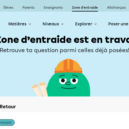
Élèves
Parents
Enseignants
Zone d’entraide
Allofrançais
Matières
Niveaux
Explorer
Poser une
Zone d’entraide est en trav
Retrouve ta question parmi celles déjà posées
Retour
Français