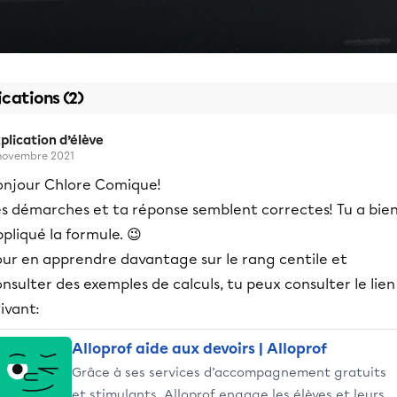
ications (2)
plication d’élève
novembre 2021
onjour Chlore Comique!
es démarches et ta réponse semblent correctes! Tu a bie
pliqué la formule. 😉
our en apprendre davantage sur le rang centile et
nsulter des exemples de calculs, tu peux consulter le lien
ivant:
Alloprof aide aux devoirs | Alloprof
Grâce à ses services d’accompagnement gratuits
et stimulants, Alloprof engage les élèves et leurs