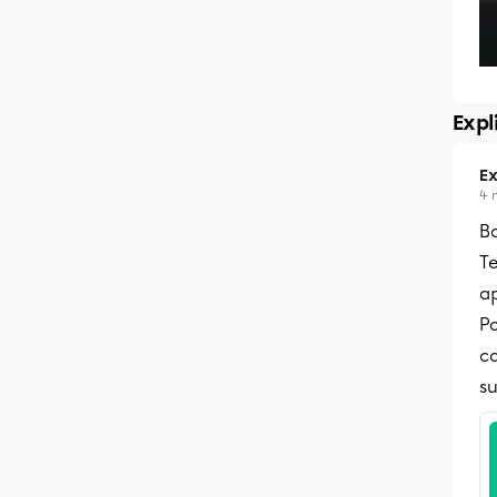
Expl
Ex
4 
B
T
ap
P
co
su