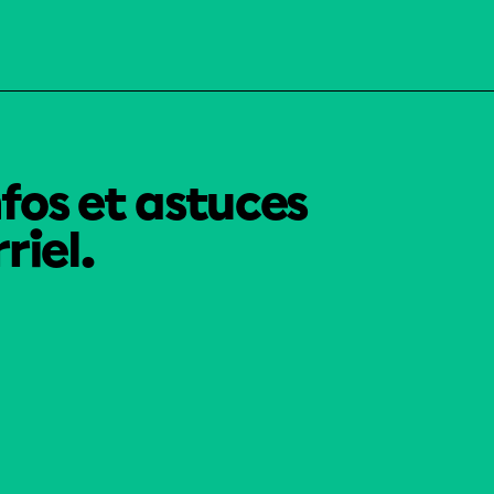
nfos et astuces
riel.