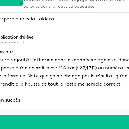
parents dans la réussite éducative.
espère que cela t'aidera!
plication d’élève
novembre 2021
njour !
aurais ajouté Catherine dans les données « égales », don
 pense qu'on devrait avoir \(+\frac{433}{2}\) au numérate
 la formule. Note que ça ne change pas le résultat qu'on
rondit à la hausse et tout le reste me semble correct.
n succès !