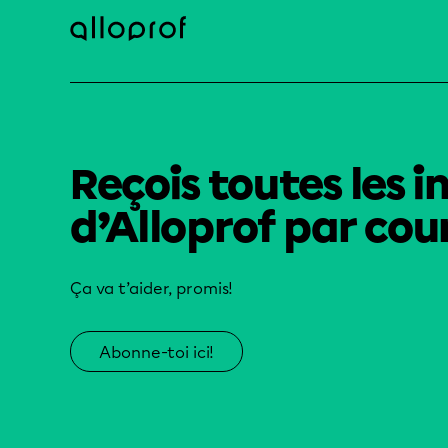
Reçois toutes les i
d’Alloprof par cour
Ça va t’aider, promis!
Abonne-toi ici!