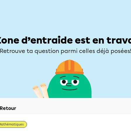
Élèves
Parents
Enseignants
Zone d’entraide
Allofrançais
Matières
Niveaux
Explorer
Poser une
Zone d’entraide est en trav
Retrouve ta question parmi celles déjà posées
Retour
Mathématiques