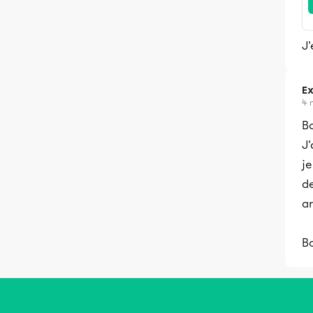
J'
Ex
4 
Bo
J'
je
de
ar
Bo