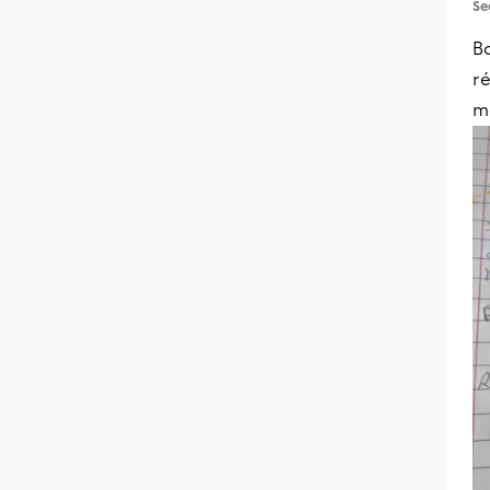
Se
Bo
ré
m