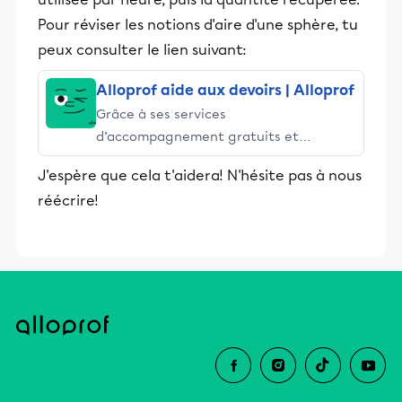
Pour réviser les notions d'aire d'une sphère, tu
peux consulter le lien suivant:
Alloprof aide aux devoirs | Alloprof
Grâce à ses services
d’accompagnement gratuits et
stimulants, Alloprof engage les élèves
J'espère que cela t'aidera! N'hésite pas à nous
et leurs parents dans la réussite
réécrire!
éducative.