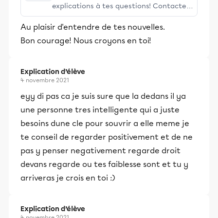
explications à tes questions! Contacte
un prof par texto ou clavardage ou
Au plaisir d'entendre de tes nouvelles.
utilise la Zone d'entraide pour te
Bon courage! Nous croyons en toi!
débloquer
Explication d’élève
4 novembre 2021
eyy di pas ca je suis sure que la dedans il ya
une personne tres intelligente qui a juste
besoins dune cle pour souvrir a elle meme je
te conseil de regarder positivement et de ne
pas y penser negativement regarde droit
devans regarde ou tes faiblesse sont et tu y
arriveras je crois en toi :)
Explication d’élève
4 novembre 2021