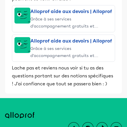
Alloprof aide aux devoirs | Alloprof
Grâce à ses services
d’accompagnement gratuits et
stimulants, Alloprof engage les élèves
et leurs parents dans la réussite
Alloprof aide aux devoirs | Alloprof
éducative.
Grâce à ses services
d’accompagnement gratuits et
stimulants, Alloprof engage les élèves
Lache pas et reviens nous voir si tu as des
et leurs parents dans la réussite
questions portant sur des notions spécifiques
éducative.
! J'ai confiance que tout se passera bien : )