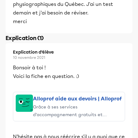
physiographiques du Québec. J'ai un test
demain et j'ai besoin de réviser.
merci
Explication (1)
Explication d’élève
10 novembre 2021
Bonsoir à toi !
Voici la fiche en question. :)
Alloprof aide aux devoirs | Alloprof
Grâce à ses services
d’accompagnement gratuits et
stimulants, Alloprof engage les élèves
et leurs parents dans la réussite
N'hésite pas à nous réécrire s'il y a quoi que ce
éducative.