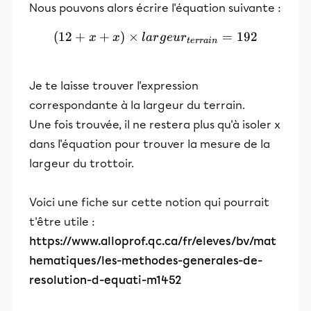
Nous pouvons alors écrire l'équation suivante :
(
12
+
+
)
×
( 12 + x + x) × largeur_{t
=
192
x
x
l
a
r
g
e
u
r
t
er
r
ain
Je te laisse trouver l'expression
correspondante à la largeur du terrain.
Une fois trouvée, il ne restera plus qu'à isoler x
dans l'équation pour trouver la mesure de la
largeur du trottoir.
Voici une fiche sur cette notion qui pourrait
t'être utile :
https://www.alloprof.qc.ca/fr/eleves/bv/mat
hematiques/les-methodes-generales-de-
resolution-d-equati-m1452