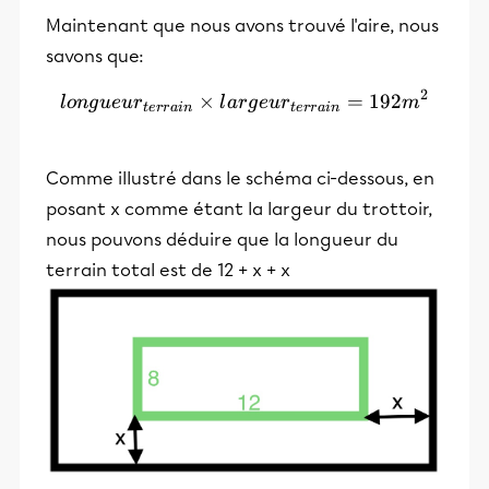
Maintenant que nous avons trouvé l'aire, nous
savons que:
2
×
longueur_{terrain} × larg
=
192
l
o
n
g
u
e
u
r
l
a
r
g
e
u
r
m
t
er
r
ain
t
er
r
ain
Comme illustré dans le schéma ci-dessous, en
posant x comme étant la largeur du trottoir,
nous pouvons déduire que la longueur du
terrain total est de 12 + x + x