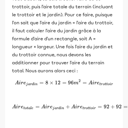
trottoir, puis l'aire totale du terrain (incluant
le trottoir et le jardin). Pour ce faire, puisque
l'on sait que l'aire du jardin = l'aire du trottoir,
il faut calculer l'aire du jardin grâce à la
formule d'aire d'un rectangle, soit A =
longueur × largeur. Une fois l'aire du jardin et
du trottoir connue, nous devons les
additionner pour trouver l'aire du terrain
total. Nous aurons alors ceci :
2
=
8
×
12
=
Aire_{jardin} = 8 × 12 = 
96
=
A
i
r
e
m
A
i
r
e
j
a
r
d
in
t
r
o
tt
o
i
r
=
Aire_{totale} = Aire_{jar
+
=
92
+
92
=
A
i
r
e
A
i
r
e
A
i
r
e
t
o
t
a
l
e
j
a
r
d
in
t
r
o
tt
o
i
r