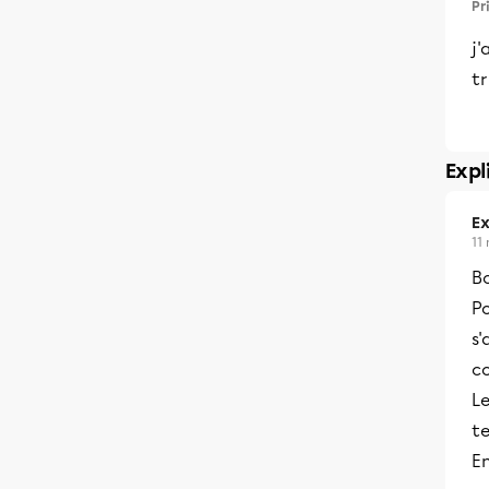
Pr
j'
t
Expl
Ex
11
B
Po
s
c
Le
te
En