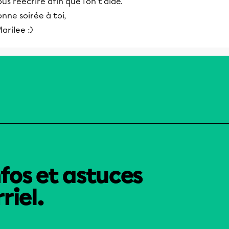
us réécrire afin que l'on t'aide.
nne soirée à toi,
arilee :)
nfos et astuces
riel.