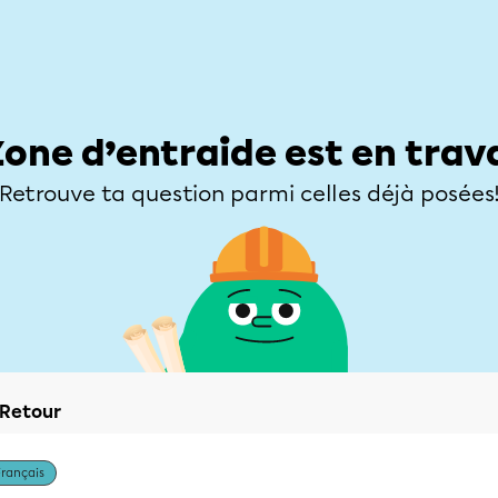
Élèves
Parents
Enseignants
Zone d’entraide
Allofrançais
Matières
Niveaux
Explorer
Poser une
Zone d’entraide est en trav
Retrouve ta question parmi celles déjà posées
Retour
Français