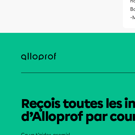
no
Bo
-M
Reçois toutes les i
d’Alloprof par cour
Ça va t’aider, promis!