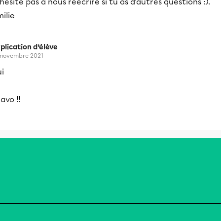
hésite pas à nous réécrire si tu as d’autres questions :).
ilie
plication d’élève
 novembre 2021
i
avo !!