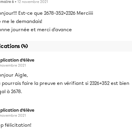
imaire 6
• 12 novembre 2021
njour!!! Est-ce que 2678-352=2326 Merciiii
e me le demandais!
onne journée et merci d'avance
ications (4)
plication d’élève
 novembre 2021
njour Aigle,
 pourrais faire la preuve en vérifiant si 2326+352 est bien
al à 2678.
plication d’élève
 novembre 2021
p félicitation!