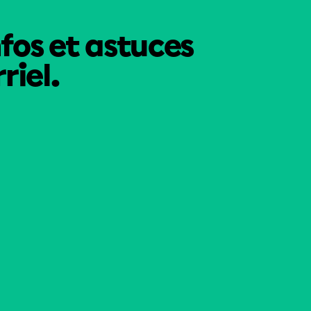
nfos et astuces
riel.