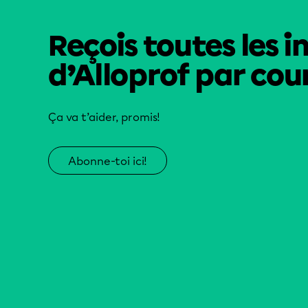
Reçois toutes les i
d’Alloprof par cour
Ça va t’aider, promis!
Abonne-toi ici!