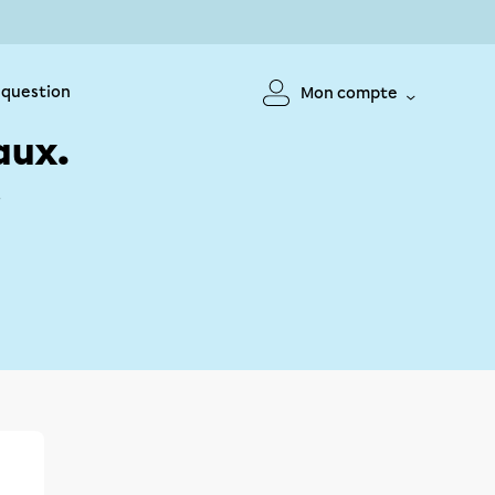
 question
Mon compte
aux.
!