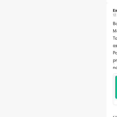
Ex
12
B
Me
T
a
P
p
na