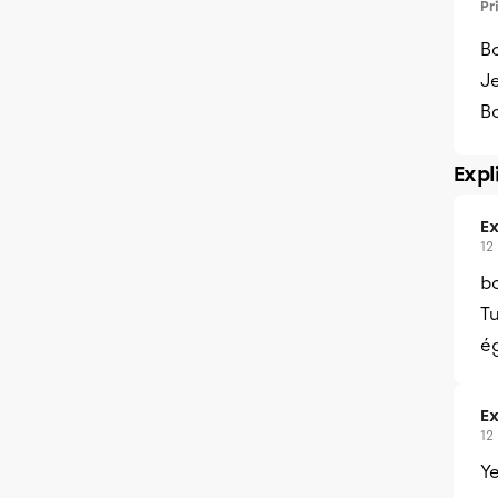
Pr
Bo
J
B
Expl
Ex
12
bo
Tu
ég
Ex
12
Ye