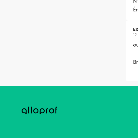
N’
Ém
Ex
12
ou
Br