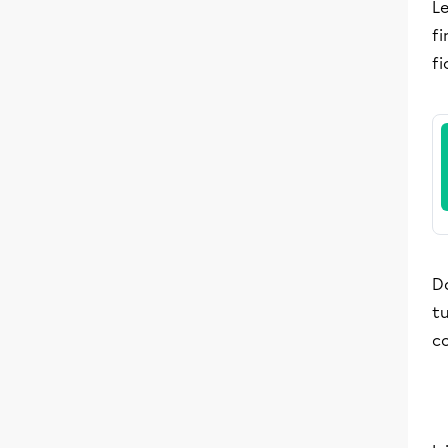
Le
fi
fi
Da
tu
c