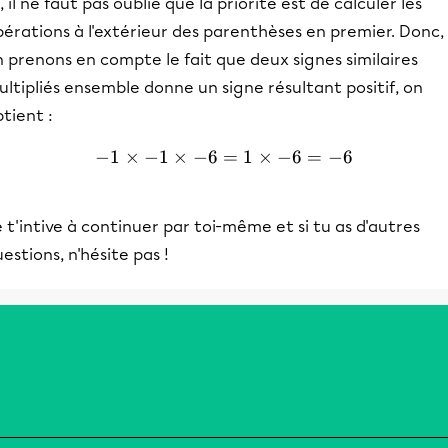
i, il ne faut pas oublié que la priorité est de calculer les
érations à l'extérieur des parenthèses en premier. Donc,
 prenons en compte le fait que deux signes similaires
ltipliés ensemble donne un signe résultant positif, on
tient :
−
1
×
−
1
×
−
6
=
-1\times-1\times-6=1\tim
1
×
−
6
=
−
6
 t'intive à continuer par toi-même et si tu as d'autres
estions, n'hésite pas !