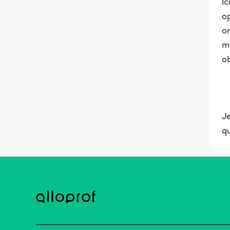
Ic
op
on
mu
ob
Je
qu