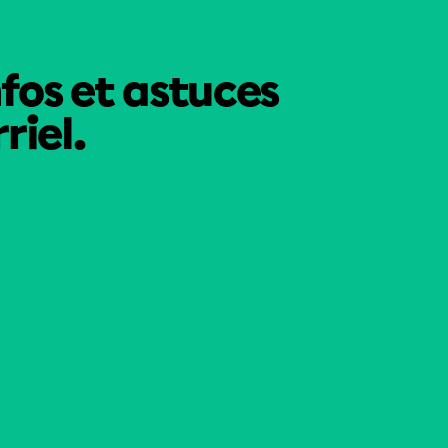
nfos et astuces
riel.