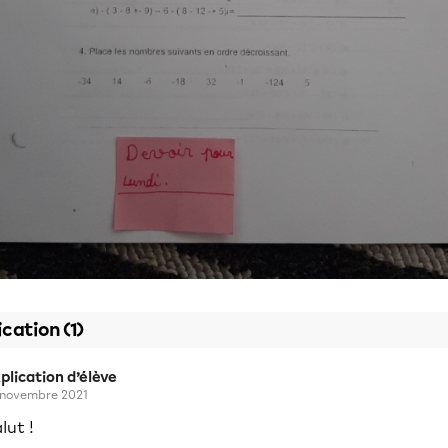
ication (1)
plication d’élève
 novembre 2021
lut !