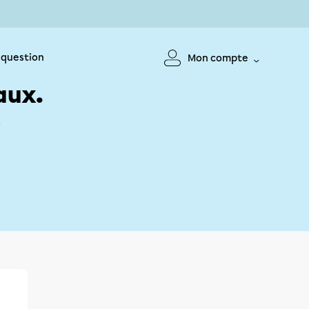
 question
Mon compte
aux.
!