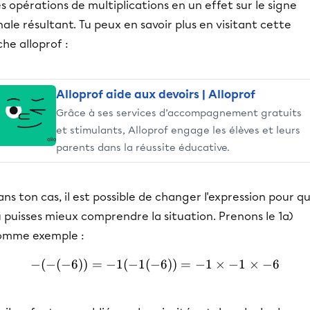
s opérations de multiplications en un effet sur le signe
nale résultant. Tu peux en savoir plus en visitant cette
che alloprof :
Alloprof aide aux devoirs | Alloprof
Grâce à ses services d’accompagnement gratuits
et stimulants, Alloprof engage les élèves et leurs
parents dans la réussite éducative.
ns ton cas, il est possible de changer l'expression pour q
 puisses mieux comprendre la situation. Prenons le 1a)
omme exemple :
−
(
−
(
−
6
))
=
−
1
(
−
1
(
−
-(-(-6))=-1(-1(-6))=-1\tim
6
))
=
−
1
×
−
1
×
−
6