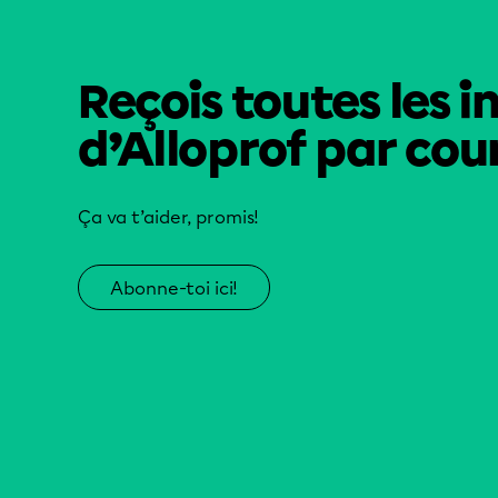
Reçois toutes les i
d’Alloprof par cour
Ça va t’aider, promis!
Abonne-toi ici!