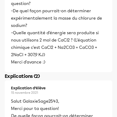
question?
-De quel façon pourrait-on déterminer
expérimentalement la masse du chlorure de
sodium?
-Quelle quantité d'énergie sera produite si
nous utilisons 2 mol de CaCl2 ? (L'équation
chimique c'est CaCl2 + Na2CO3 = CaCO3 +
2NaCl + 307,9 KJ)
Merci d'avance :)
Explications (2)
Explication d’élève
15 novembre 2021
Salut
GalaxieSage2543,
Merci pour ta question!
De quelle façon pourrait-on déterminer