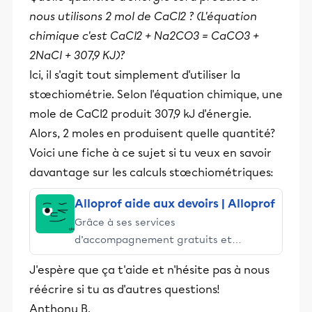
nous utilisons 2 mol de CaCl2 ? (L'équation
chimique c'est CaCl2 + Na2CO3 = CaCO3 +
2NaCl + 307,9 KJ)?
Ici, il s'agit tout simplement d'utiliser la
stœchiométrie. Selon l'équation chimique, une
mole de CaCl2 produit 307,9 kJ d'énergie.
Alors, 2 moles en produisent quelle quantité?
Voici une fiche à ce sujet si tu veux en savoir
davantage sur les calculs stœchiométriques:
Alloprof aide aux devoirs | Alloprof
Grâce à ses services
d’accompagnement gratuits et
stimulants, Alloprof engage les élèves
J'espère que ça t'aide et n'hésite pas à nous
et leurs parents dans la réussite
réécrire si tu as d'autres questions!
éducative.
Anthony B.