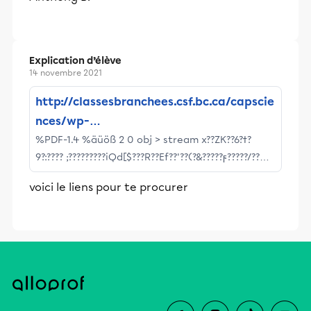
Explication d’élève
14 novembre 2021
http://classesbranchees.csf.bc.ca/capscie
nces/wp-
%PDF-1.4 %äüöß 2 0 obj > stream x??ZK??6?ϯ?
content/uploads/sites/12/Re%CC%81acti
9?:???? ;?????????iQd[$???R??Ef??'??(?&?????ϝ?????/??
ons-chimiques-exercices.pdf
~~??U??????ul??&}????a???_????G?_?????ݻ0?
voici le liens pour te procurer
4{xTv??????*??@?"]??F?4?%=??#ݟ??L?B?>?Z??\?y7?5=?
@??=?? }?l?2??ݼ????5?[Ptd????DC!??%:??????l{lk8?~4`?
~? /?1??Ɏi????ib?_?Aojs?"?pQ?qD? %\???/Ы??ИYƥ?????
2? J??8??5"k? ?