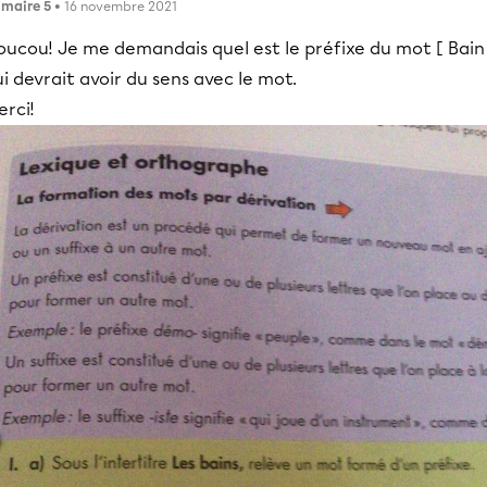
imaire 5
• 16 novembre 2021
oucou! Je me demandais quel est le préfixe du mot [ Bain
i devrait avoir du sens avec le mot.
rci!