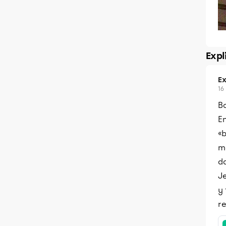
Expl
Ex
16
Bo
En
«b
m
da
Je
y 
re