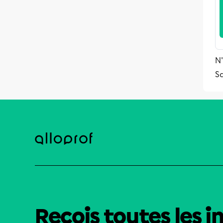
N'
S
Reçois toutes les i