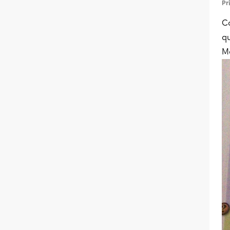
Pr
C
qu
Me