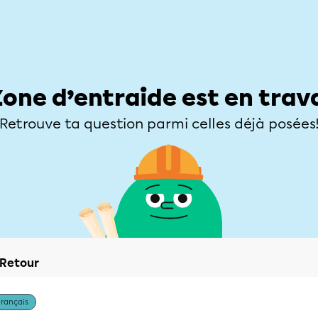
Élèves
Parents
Enseignants
Zone d’entraide
Allofrançais
Matières
Niveaux
Explorer
Poser une
Zone d’entraide est en trav
Retrouve ta question parmi celles déjà posées
Retour
Français