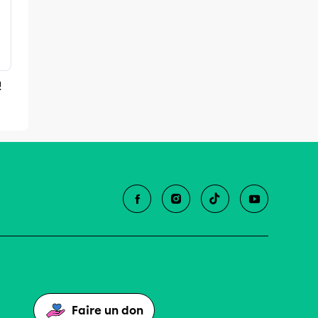
!
Faire un don